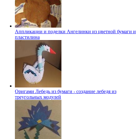
Аппликации и поделки Ангелинки из цветной бумаги и
пластилина
Оригами Лебедь из бумаги - создание лебедя из
треугольных модулей