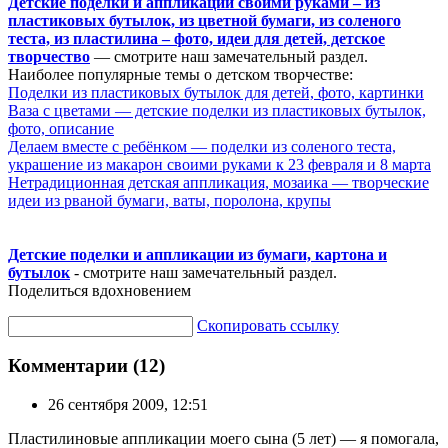
Детские поделки и аппликации своими руками – из
пластиковых бутылок, из цветной бумаги, из соленого
теста, из пластилина – фото, идеи для детей, детское
творчество
— смотрите наш замечательный раздел.
Наиболее популярные темы о детском творчестве:
Поделки из пластиковых бутылок для детей, фото, картинки
Ваза с цветами — детские поделки из пластиковых бутылок,
фото, описание
Делаем вместе с ребёнком — поделки из соленого теста,
украшение из макарон своими руками к 23 февраля и 8 марта
Нетрадиционная детская аппликация, мозаика — творческие
идеи из рваной бумаги, ваты, поролона, крупы
Детские поделки и аппликации из бумаги, картона и
бутылок
- смотрите наш замечательный раздел.
Поделиться вдохновением
Скопировать ссылку
Комментарии (12)
26 сентября 2009, 12:51
Пластилиновые аппликации моего сына (5 лет) — я помогала,