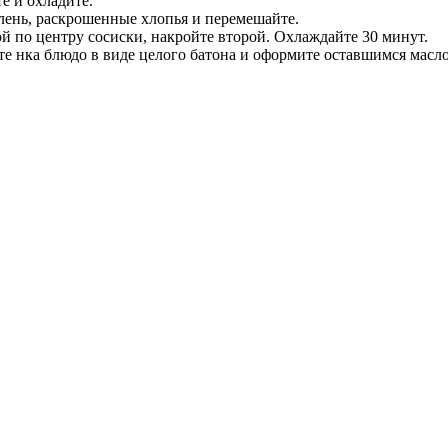
е и охладите.
елень, раскрошенные хлопья и перемешайте.
й по центру сосиски, накройте второй. Охлаждайте 30 минут.
те нка блюдо в виде целого батона и оформите оставшимся масл