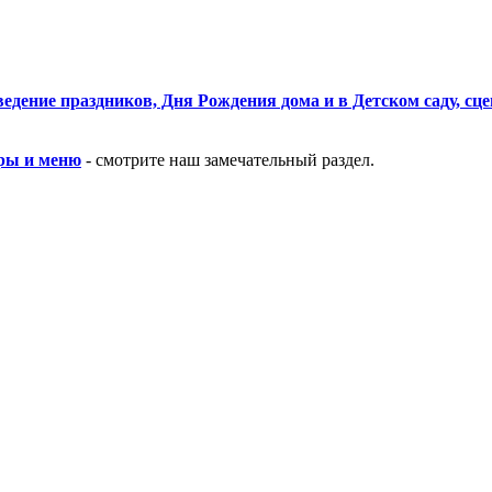
едение праздников, Дня Рождения дома и в Детском саду, сц
гры и меню
- смотрите наш замечательный раздел.