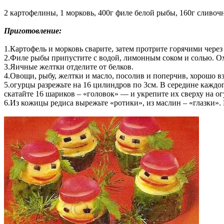
2 картофелины, 1 морковь, 400г филе белой рыбы, 160г сливочн
Приготовление:
1.Картофель и морковь сварите, затем протрите горячими через
2.Филе рыбы припустите с водой, лимонным соком и солью. Охл
3.Яичные желтки отделите от белков.
4.Овощи, рыбу, желтки и масло, посолив и поперчив, хорошо вз
5.огурцы разрежьте на 16 цилиндров по 3см. В середине каждо
скатайте 16 шариков – «головок» — и укрепите их сверху на ог
6.Из кожицы редиса вырежьте «ротики», из маслин – «глазки».