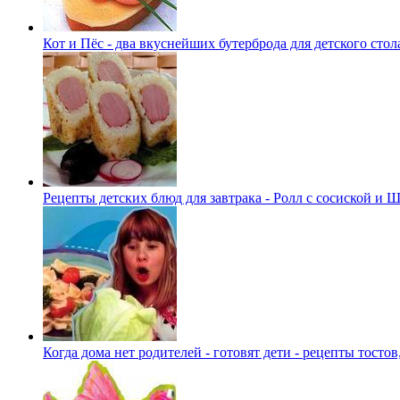
Кот и Пёс - два вкуснейших бутерброда для детского стол
Рецепты детских блюд для завтрака - Ролл с сосиской и
Когда дома нет родителей - готовят дети - рецепты тостов