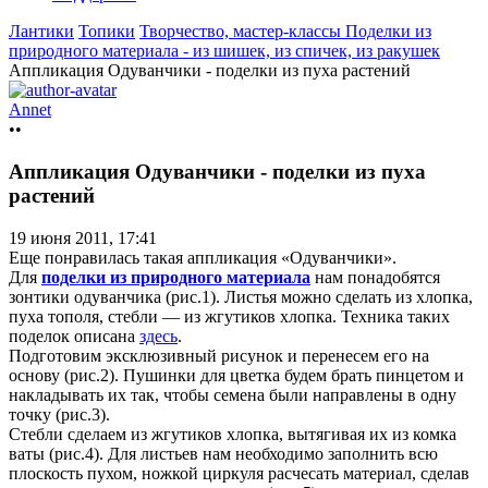
Лантики
Топики
Творчество, мастер-классы
Поделки из
природного материала - из шишек, из спичек, из ракушек
Аппликация Одуванчики - поделки из пуха растений
Annet
••
Аппликация Одуванчики - поделки из пуха
растений
19 июня 2011, 17:41
Еще понравилась такая аппликация «Одуванчики».
Для
поделки из природного материала
нам понадобятся
зонтики одуванчика (рис.1). Листья можно сделать из хлопка,
пуха тополя, стебли — из жгутиков хлопка. Техника таких
поделок описана
здесь
.
Подготовим эксклюзивный рисунок и перенесем его на
основу (рис.2). Пушинки для цветка будем брать пинцетом и
накладывать их так, чтобы семена были направлены в одну
точку (рис.3).
Стебли сделаем из жгутиков хлопка, вытягивая их из комка
ваты (рис.4). Для листьев нам необходимо заполнить всю
плоскость пухом, ножкой циркуля расчесать материал, сделав