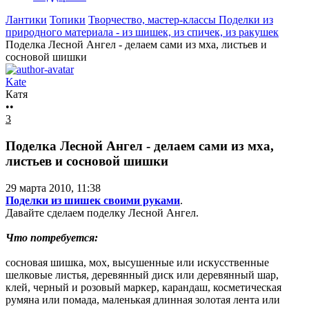
Лантики
Топики
Творчество, мастер-классы
Поделки из
природного материала - из шишек, из спичек, из ракушек
Поделка Лесной Ангел - делаем сами из мха, листьев и
сосновой шишки
Kate
Катя
••
3
Поделка Лесной Ангел - делаем сами из мха,
листьев и сосновой шишки
29 марта 2010, 11:38
Поделки из шишек своими руками
.
Давайте сделаем поделку Лесной Ангел.
Что потребуется:
сосновая шишка, мох, высушенные или искусственные
шелковые листья, деревянный диск или деревянный шар,
клей, черный и розовый маркер, карандаш, косметическая
румяна или помада, маленькая длинная золотая лента или