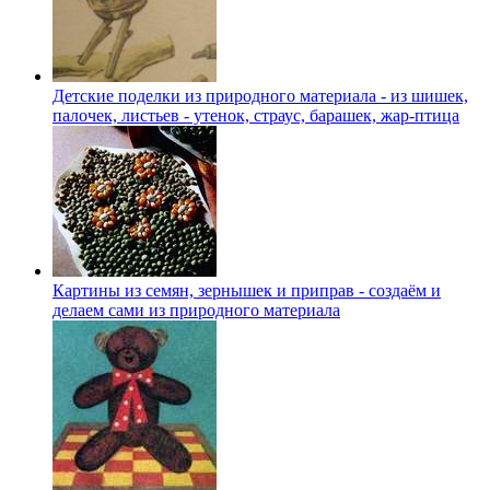
Детские поделки из природного материала - из шишек,
палочек, листьев - утенок, страус, барашек, жар-птица
Картины из семян, зернышек и приправ - создаём и
делаем сами из природного материала