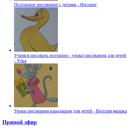
Поэтапное рисование с детьми - Носорог
Учимся рисовать поэтапно - уроки рисования для детей
- Утка
Уроки рисования карадашом для детей - Веселая мышка
Прямой эфир