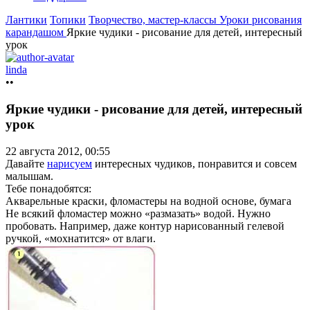
Лантики
Топики
Творчество, мастер-классы
Уроки рисования
карандашом
Яркие чудики - рисование для детей, интересный
урок
linda
••
Яркие чудики - рисование для детей, интересный
урок
22 августа 2012, 00:55
Давайте
нарисуем
интересных чудиков, понравится и совсем
малышам.
Тебе понадобятся:
Акварельные краски, фломастеры на водной основе, бумага
Не всякий фломастер можно «размазать» водой. Нужно
пробовать. Например, даже контур нарисованный гелевой
ручкой, «мохнатится» от влаги.