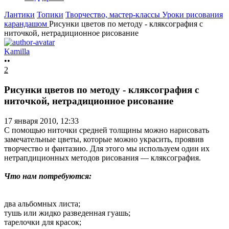
Лантики
Топики
Творчество, мастер-классы
Уроки рисования
карандашом
Рисунки цветов по методу - кляксография с
ниточкой, нетрадиционное рисование
Kamilla
••
2
Рисунки цветов по методу - кляксография с
ниточкой, нетрадиционное рисование
17 января 2010, 12:33
С помощью ниточки средней толщины можно нарисовать
замечательные цветы, которые можно украсить, проявив
творчество и фантазию. Для этого мы используем один их
нетрапдиционных методов рисования — кляксография.
Что нам потребуются:
два альбомных листа;
тушь или жидко разведенная гуашь;
тарелочки для красок;