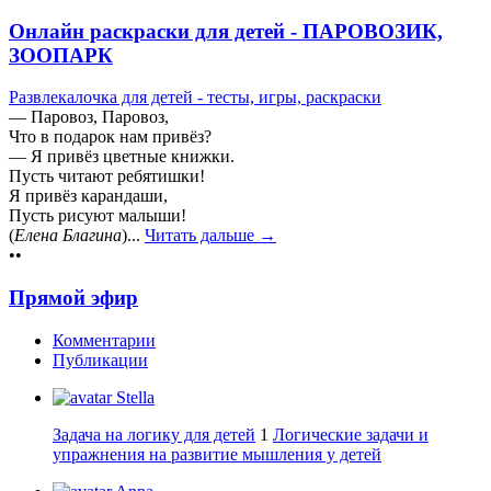
Онлайн раскраски для детей - ПАРОВОЗИК,
ЗООПАРК
Развлекалочка для детей - тесты, игры, раскраски
— Паровоз, Паровоз,
Что в подарок нам привёз?
— Я привёз цветные книжки.
Пусть читают ребятишки!
Я привёз карандаши,
Пусть рисуют малыши!
(
Елена Благина
)...
Читать дальше →
••
Прямой эфир
Комментарии
Публикации
Stella
Задача на логику для детей
1
Логические задачи и
упражнения на развитие мышления у детей