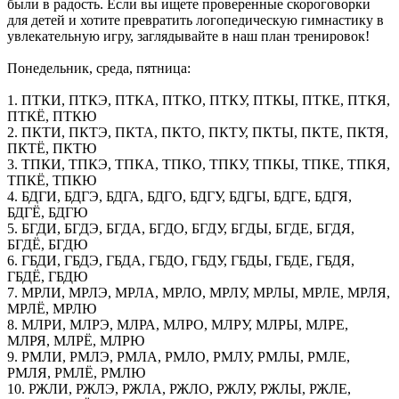
были в радость. Если вы ищете проверенные скороговорки
для детей и хотите превратить логопедическую гимнастику в
увлекательную игру, заглядывайте в наш план тренировок!
Понедельник, среда, пятница:
1. ПТКИ, ПТКЭ, ПТКА, ПТКО, ПТКУ, ПТКЫ, ПТКЕ, ПТКЯ,
ПТКЁ, ПТКЮ
2. ПКТИ, ПКТЭ, ПКТА, ПКТО, ПКТУ, ПКТЫ, ПКТЕ, ПКТЯ,
ПКТЁ, ПКТЮ
3. ТПКИ, ТПКЭ, ТПКА, ТПКО, ТПКУ, ТПКЫ, ТПКЕ, ТПКЯ,
ТПКЁ, ТПКЮ
4. БДГИ, БДГЭ, БДГА, БДГО, БДГУ, БДГЫ, БДГЕ, БДГЯ,
БДГЁ, БДГЮ
5. БГДИ, БГДЭ, БГДА, БГДО, БГДУ, БГДЫ, БГДЕ, БГДЯ,
БГДЁ, БГДЮ
6. ГБДИ, ГБДЭ, ГБДА, ГБДО, ГБДУ, ГБДЫ, ГБДЕ, ГБДЯ,
ГБДЁ, ГБДЮ
7. МРЛИ, МРЛЭ, МРЛА, МРЛО, МРЛУ, МРЛЫ, МРЛЕ, МРЛЯ,
МРЛЁ, МРЛЮ
8. МЛРИ, МЛРЭ, МЛРА, МЛРО, МЛРУ, МЛРЫ, МЛРЕ,
МЛРЯ, МЛРЁ, МЛРЮ
9. РМЛИ, РМЛЭ, РМЛА, РМЛО, РМЛУ, РМЛЫ, РМЛЕ,
РМЛЯ, РМЛЁ, РМЛЮ
10. РЖЛИ, РЖЛЭ, РЖЛА, РЖЛО, РЖЛУ, РЖЛЫ, РЖЛЕ,