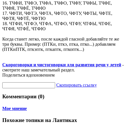
16. ТЧФИ, ТЧФЭ, ТЧФА, ТЧФО, ТЧФУ, ТЧФЫ, ТЧФЕ,
ТЧФЯ, ТЧФЁ, ТЧФЮ
17. ЧФТИ, ЧФТЭ, ЧФТА, ЧФТО, ЧФТУ, ЧФТЫ, ЧФТЕ,
ЧФТЯ, ЧФТЁ, ЧФТЮ
18. ЧТФИ, ЧТФЭ, ЧТФА, ЧТФО, ЧТФУ, ЧТФЫ, ЧТФЕ,
ЧТФЯ, ЧТФЁ, ЧТФЮ
Когда станет легко, после каждой гласной добавляйте те же
три буквы. Пример: (ПТКи, пткэ, птка, птко...) добавляем
(ПТКиПТК, пткэптк, пткаптк, пткоптк...)
Скороговорки и чистоговорки для развития речи у детей
-
смотрите наш замечательный раздел.
Поделиться вдохновением
Скопировать ссылку
Комментарии (0)
Мое мнение
Похожие топики на Лантиках