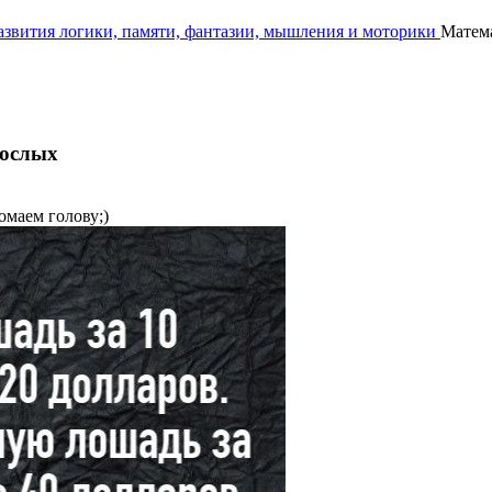
развития логики, памяти, фантазии, мышления и моторики
Матема
рослых
омаем голову;)