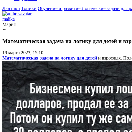
Лантики
Топики
Обучение и развитие
Логические задачи для 
malika
Мария
••
Математическая задача на логику для детей и вз
19 марта 2023, 15:10
Математическая задача на логику для детей
и взрослых. Пол