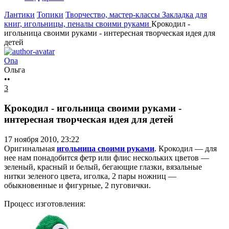
Лантики
Топики
Творчество, мастер-классы
Закладка для
книг, игольницы, пеналы своими руками
Крокодил -
игольница своими руками - интересная творческая идея для
детей
Ona
Ольга
••
3
Крокодил - игольница своими руками -
интересная творческая идея для детей
17 ноября 2010, 23:22
Оригинальная
игольница своими руками
. Крокодил — для
нее нам понадобится фетр или флис нескольких цветов —
зеленый, красный и белый, бегающие глазки, вязальные
нитки зеленого цвета, иголка, 2 пары ножниц —
обыкновенные и фигурные, 2 пуговички.
Процесс изготовления: