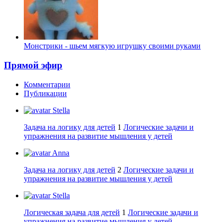
Монстрики - шьем мягкую игрушку своими руками
Прямой эфир
Комментарии
Публикации
Stella
Задача на логику для детей
1
Логические задачи и
упражнения на развитие мышления у детей
Anna
Задача на логику для детей
2
Логические задачи и
упражнения на развитие мышления у детей
Stella
Логическая задача для детей
1
Логические задачи и
упражнения на развитие мышления у детей