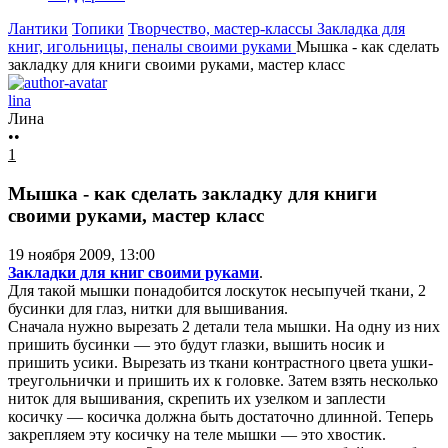
Лантики
Топики
Творчество, мастер-классы
Закладка для
книг, игольницы, пеналы своими руками
Мышка - как сделать
закладку для книги своими руками, мастер класс
lina
Лина
••
1
Мышка - как сделать закладку для книги
своими руками, мастер класс
19 ноября 2009, 13:00
Закладки для книг своими руками
.
Для такой мышки понадобится лоскуток несыпучей ткани, 2
бусинки для глаз, нитки для вышивания.
Сначала нужно вырезать 2 детали тела мышки. На одну из них
пришить бусинки — это будут глазки, вышить носик и
пришить усики. Вырезать из ткани контрастного цвета ушки-
треугольнички и пришить их к головке. Затем взять несколько
ниток для вышивания, скрепить их узелком и заплести
косичку — косичка должна быть достаточно длинной. Теперь
закрепляем эту косичку на теле мышки — это хвостик.