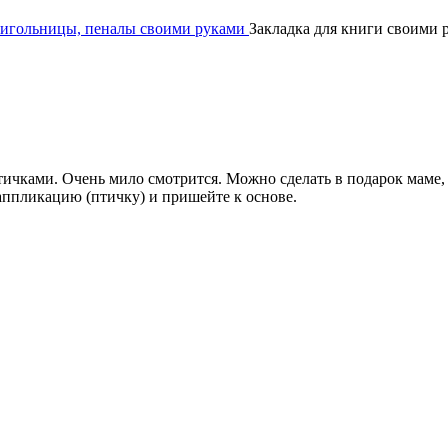
, игольницы, пеналы своими руками
Закладка для книги своими 
тичками. Очень мило смотрится. Можно сделать в подарок маме,
аппликацию (птичку) и пришейте к основе.