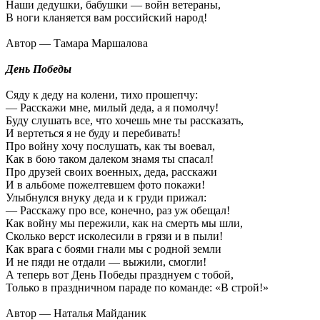
Наши дедушки, бабушки — войн ветераны,
В ноги кланяется вам российский народ!
Автор — Тамара Маршалова
День Победы
Сяду к деду на колени, тихо прошепчу:
— Расскажи мне, милый деда, а я помолчу!
Буду слушать все, что хочешь мне ты рассказать,
И вертеться я не буду и перебивать!
Про войну хочу послушать, как ты воевал,
Как в бою таком далеком знамя ты спасал!
Про друзей своих военных, деда, расскажи
И в альбоме пожелтевшем фото покажи!
Улыбнулся внуку деда и к груди прижал:
— Расскажу про все, конечно, раз уж обещал!
Как войну мы пережили, как на смерть мы шли,
Сколько верст исколесили в грязи и в пыли!
Как врага с боями гнали мы с родной земли
И не пяди не отдали — выжили, смогли!
А теперь вот День Победы празднуем с тобой,
Только в праздничном параде по команде: «В строй!»
Автор — Наталья Майданик