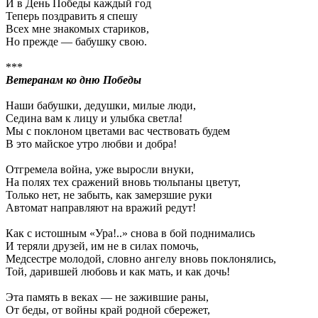
И в День Победы каждый год
Теперь поздравить я спешу
Всех мне знакомых стариков,
Но прежде — бабушку свою.
***
Ветеранам ко дню Победы
Наши бабушки, дедушки, милые люди,
Седина вам к лицу и улыбка светла!
Мы с поклоном цветами вас чествовать будем
В это майское утро любви и добра!
Отгремела война, уже выросли внуки,
На полях тех сражений вновь тюльпаны цветут,
Только нет, не забыть, как замерзшие руки
Автомат направляют на вражий редут!
Как с истошным «Ура!..» снова в бой поднимались
И теряли друзей, им не в силах помочь,
Медсестре молодой, словно ангелу вновь поклонялись,
Той, дарившей любовь и как мать, и как дочь!
Эта память в веках — не зажившие раны,
От беды, от войны край родной сбережет,