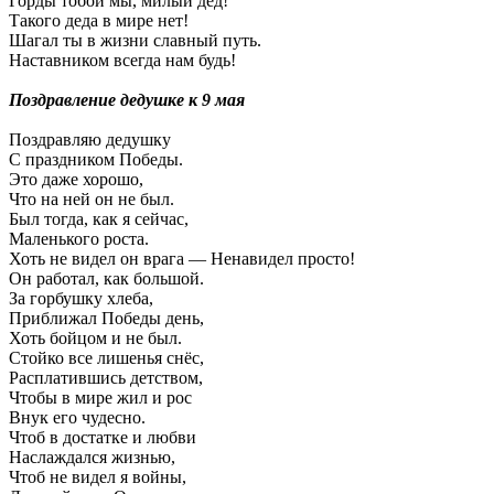
Горды тобой мы, милый дед!
Такого деда в мире нет!
Шагал ты в жизни славный путь.
Наставником всегда нам будь!
Поздравление дедушке к 9 мая
Поздравляю дедушку
С праздником Победы.
Это даже хорошо,
Что на ней он не был.
Был тогда, как я сейчас,
Маленького роста.
Хоть не видел он врага — Ненавидел просто!
Он работал, как большой.
За горбушку хлеба,
Приближал Победы день,
Хоть бойцом и не был.
Стойко все лишенья снёс,
Расплатившись детством,
Чтобы в мире жил и рос
Внук его чудесно.
Чтоб в достатке и любви
Наслаждался жизнью,
Чтоб не видел я войны,