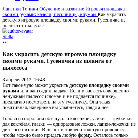
Лантики
Топики
Обучение и развитие
Игровая площадка
своими руками: качели, песочницы, клумбы
Как украсить
детскую игровую площадку своими руками. Гусеничка из
шланга от пылесоса
Stella
••
Как украсить детскую игровую площадку
своими руками. Гусеничка из шланга от
пылесоса
8 апреля 2012, 16:48
Вот такое чудо может украсить
детскую площадку своими
руками
или ваш садик на даче. Если у вас есть совершенно
ненужный пылесос (сломан и не поддается починке),
предлагаю посмотреть на эту гусеничку. Она такая
позитивная, наверняка вы улыбнетесь, глядя а нее.
Голова из поролона обтянутого клеенкой, усики — трубочки
для коктейля, глазки — одноразовые ложки, лапки-ложечки из
детского питания. В шланг вставлена толстую проволоку-
чтобы можно было придать любую форму. Осталось только