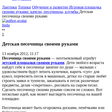
Лантики
Топики
Обучение и развитие
Игровая площадка
своими руками: качели, песочницы, клумбы
Детская
песочница своими руками
linda
••
1
Детская песочница своими руками
13 ноября 2012, 11:17
Песочница своими руками
— неотъемлимый атрибут
детской площадки своими руками
. Дети любого возраста
найдут себе в песочнице занятие по душе — малыши с
удовольствием будут лепить куличики, варить «суп» для
кукол, перевозить песок в машинках, детки по старше любят
строить замки и туннели, закапывать в песок различные
предметы, делая «секретики», рисовать на сыром песке.
Сделать песочницу своими руками совсем не сложно. Вот
несколько идей, как может выглядеть песочница на вашей
площадке.
Песочница может быть огорожена досками, пенёчками или