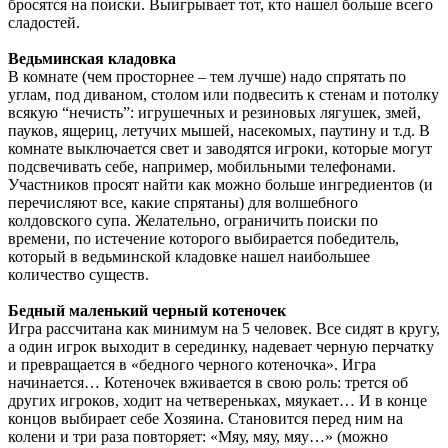
бросятся на поиски. Выигрывает тот, кто нашел больше всего
сладостей.
Ведьминская кладовка
В комнате (чем просторнее – тем лучше) надо спрятать по
углам, под диваном, столом или подвесить к стенам и потолку
всякую “нечисть”: игрушечных и резиновых лягушек, змей,
пауков, ящериц, летучих мышей, насекомых, паутину и т.д. В
комнате выключается свет и заводятся игроки, которые могут
подсвечивать себе, например, мобильными телефонами.
Участников просят найти как можно больше ингредиентов (и
перечисляют все, какие спрятаны) для волшебного
колдовского супа. Желательно, ограничить поиски по
времени, по истечение которого выбирается победитель,
который в ведьминской кладовке нашел наибольшее
количество существ.
Бедный маленький черный котеночек
Игра рассчитана как минимум на 5 человек. Все сидят в кругу,
а один игрок выходит в серединку, надевает черную перчатку
и превращается в «бедного черного котеночка». Игра
начинается… Котеночек вживается в свою роль: трется об
других игроков, ходит на четвереньках, мяукает… И в конце
концов выбирает себе Хозяина. Становится перед ним на
колени и три раза повторяет: «Мяу, мяу, мяу…» (можно