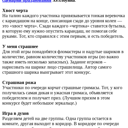
сценарий празднования
Хеллоуина
.
Хвост черта
На талию каждого участника привязывается тонкая веревочка
с карандашом на конце, свисающая сзади до уровня колен —
это «хвост черта». Сзади каждого «чертика» ставится бутылка,
в которую ему нужно опустить карандаш, не помогая себе
руками. Тот, кто справился с этим первым, и есть победитель.
У меня страшнее
Для этой игры понадобятся фломастеры и надутые шариков в
количестве, равном количеству участников игры (но важно
также иметь несколько запасных). Задание игроков –
нарисовать на шарике лицо страшилища. Автор самого
страшного шарика выигрывает этот конкурс.
Страшная рожа
Участники по очереди корчат страшные гримасы. Тот, у кого
получилась самая дикая и ужасная гримаса, объявляется
победителем и получает приз. (Лучшим призом в этом
конкурсе будет небольшое зеркальце.)
Игра в духов
Разделяем детей на две группы. Одна группа остается в
комнате, другая выходит в коридор. В коридоре по очереди