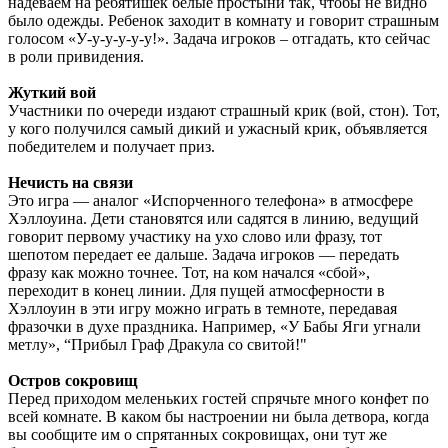
надеваем на ребятишек белые простыни так, чтобы не видно
было одежды. Ребенок заходит в комнату и говорит страшным
голосом «У-у-у-у-у-у!». Задача игроков – отгадать, кто сейчас
в роли привидения.
Жуткий вой
Участники по очереди издают страшный крик (вой, стон). Тот,
у кого получился самый дикий и ужасный крик, объявляется
победителем и получает приз.
Нечисть на связи
Это игра — аналог «Испорченного телефона» в атмосфере
Хэллоуина. Дети становятся или садятся в линию, ведущий
говорит первому участику на ухо слово или фразу, тот
шепотом передает ее дальше. Задача игроков — передать
фразу как можно точнее. Тот, на ком начался «сбой»,
переходит в конец линии. Для пущей атмосферности в
Хэллоуин в эти игру можно играть в темноте, передавая
фразочки в духе праздника. Например, «У Бабы Яги угнали
метлу», “Прибыл Граф Дракула со свитой!"
Остров сокровищ
Перед приходом меленьких гостей спрячьте много конфет по
всей комнате. В каком бы настроении ни была детвора, когда
вы сообщите им о спрятанных сокровищах, они тут же