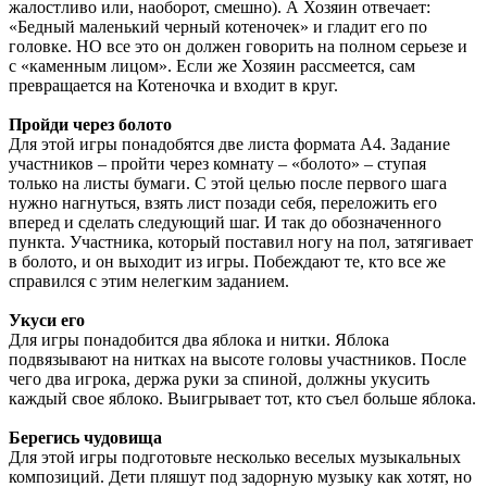
жалостливо или, наоборот, смешно). А Хозяин отвечает:
«Бедный маленький черный котеночек» и гладит его по
головке. НО все это он должен говорить на полном серьезе и
с «каменным лицом». Если же Хозяин рассмеется, сам
превращается на Котеночка и входит в круг.
Пройди через болото
Для этой игры понадобятся две листа формата А4. Задание
участников – пройти через комнату – «болото» – ступая
только на листы бумаги. С этой целью после первого шага
нужно нагнуться, взять лист позади себя, переложить его
вперед и сделать следующий шаг. И так до обозначенного
пункта. Участника, который поставил ногу на пол, затягивает
в болото, и он выходит из игры. Побеждают те, кто все же
справился с этим нелегким заданием.
Укуси его
Для игры понадобится два яблока и нитки. Яблока
подвязывают на нитках на высоте головы участников. После
чего два игрока, держа руки за спиной, должны укусить
каждый свое яблоко. Выигрывает тот, кто съел больше яблока.
Берегись чудовища
Для этой игры подготовьте несколько веселых музыкальных
композиций. Дети пляшут под задорную музыку как хотят, но