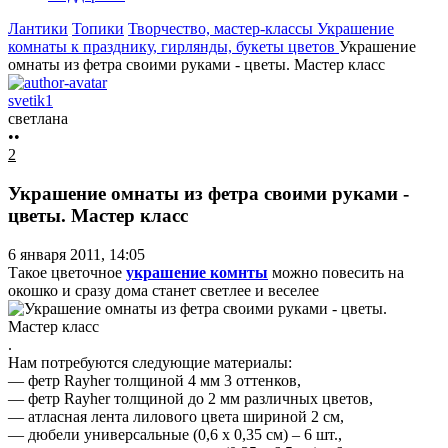
Лантики
Топики
Творчество, мастер-классы
Украшение
комнаты к празднику, гирлянды, букеты цветов
Украшение
омнаты из фетра своими руками - цветы. Мастер класс
svetik1
светлана
••
2
Украшение омнаты из фетра своими руками -
цветы. Мастер класс
6 января 2011, 14:05
Такое цветочное
украшение комнты
можно повесить на
окошко и сразу дома станет светлее и веселее
.
Нам потребуются следующие материалы:
— фетр Rayher толщиной 4 мм 3 оттенков,
— фетр Rayher толщиной до 2 мм различных цветов,
— атласная лента лилового цвета шириной 2 см,
— дюбели универсальные (0,6 х 0,35 см) – 6 шт.,