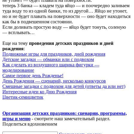
не утонет — будет плавать на поверхности.
теперь 3 банка — кладем туда яйцо — и поочередно заливаем
туда воду то из одной банки, то из другой… Яйцо не утонет,
но и не будет плавать на поверхности — оно будет находиться
как бы в подвешенном состоянии.
Если доливать простую воду — яйцо будет тонуть, соленую
— всплывать…
Еще на тему
проведения детских праздников и дней
рождения
:
Подвижные игры для праздников, дней рождения
Детские загадки — обманки или с подвохом
Как сделать из воздушного шарика фигурки —
моделирование
Самое первое день Рожденье!
День Рождения — сценарий, несколько конкурсов
Смешные загадки с подвохом для детей (ответы да или нет)
Интересные идеи ко Дню Рождения
Цветик-семицветик
Организация детских праздников: сценарии, программы,
игры и меню
- смотрите наш замечательный раздел.
Поделиться вдохновением