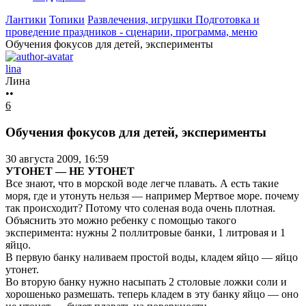
Лантики
Топики
Развлечения, игрушки
Подготовка и
проведение праздников - сценарии, программа, меню
Обучения фокусов для детей, эксперименты
lina
Лина
••
6
Обучения фокусов для детей, эксперименты
30 августа 2009, 16:59
УТОНЕТ — НЕ УТОНЕТ
Все знают, что в морской воде легче плавать. А есть такие
моря, где и утонуть нельзя — например Мертвое море. почему
так происходит? Потому что соленая вода очень плотная.
Объяснить это можно ребенку с помощью такого
эксперимента: нужны 2 поллитровые банки, 1 литровая и 1
яйцо.
В первую банку наливаем простой воды, кладем яйцо — яйцо
утонет.
Во вторую банку нужно насыпать 2 столовые ложки соли и
хорошенько размешать. теперь кладем в эту банку яйцо — оно