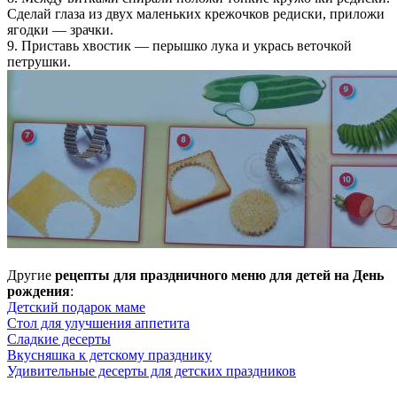
Сделай глаза из двух маленьких крежочков редиски, приложи
ягодки — зрачки.
9. Приставь хвостик — перышко лука и укрась веточкой
петрушки.
Другие
рецепты для праздничного меню для детей на День
рождения
:
Детский подарок маме
Стол для улучшения аппетита
Сладкие десерты
Вкусняшка к детскому празднику
Удивительные десерты для детских праздников