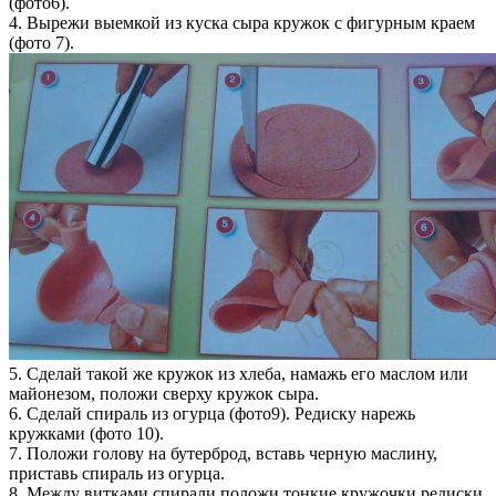
(фото6).
4. Вырежи выемкой из куска сыра кружок с фигурным краем
(фото 7).
5. Сделай такой же кружок из хлеба, намажь его маслом или
майонезом, положи сверху кружок сыра.
6. Сделай спираль из огурца (фото9). Редиску нарежь
кружками (фото 10).
7. Положи голову на бутерброд, вставь черную маслину,
приставь спираль из огурца.
8. Между витками спирали положи тонкие кружочки редиски.