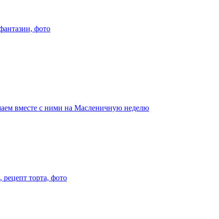
фантазии, фото
шаем вместе с ними на Масленичную неделю
 рецепт торта, фото