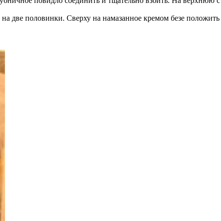
лубничное повидло соединить и тщательно взбить. На верхнюю с
ь на две половинки. Сверху на намазанное кремом безе положить