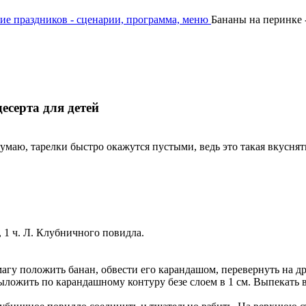
ие праздников - сценарии, программа, меню
Бананы на перинке 
есерта для детей
маю, тарелки быстро окажутся пустыми, ведь это такая вкуснят
, 1 ч. Л. Клубничного повидла.
магу положить банан, обвести его карандашом, перевернуть на др
выложить по карандашному контуру безе слоем в 1 см. Выпекать в