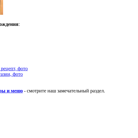
рождения
:
рецепт, фото
азии, фото
гры и меню
- смотрите наш замечательный раздел.