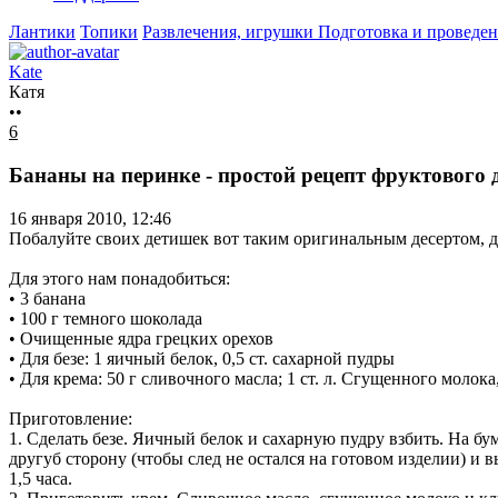
Лантики
Топики
Развлечения, игрушки
Подготовка и проведен
Kate
Катя
••
6
Бананы на перинке - простой рецепт фруктового д
16 января 2010, 12:46
Побалуйте своих детишек вот таким оригинальным десертом, ду
Для этого нам понадобиться:
• 3 банана
• 100 г темного шоколада
• Очищенные ядра грецких орехов
• Для безе: 1 яичный белок, 0,5 ст. сахарной пудры
• Для крема: 50 г сливочного масла; 1 ст. л. Сгущенного молока
Приготовление:
1. Сделать безе. Яичный белок и сахарную пудру взбить. На бу
другуб сторону (чтобы след не остался на готовом изделии) и 
1,5 часа.