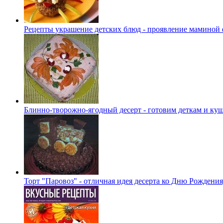
Рецепты украшение детских блюд - проявление маминой 
Блинно-творожно-ягодный десерт - готовим деткам и ку
Торт "Паровоз" - отличная идея десерта ко Дню Рождения,