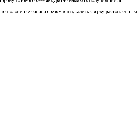
торону готового безе аккуратно намазать получившийся
 по половинке банана срезом вниз, залить сверху растопленным