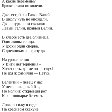
А какие перемены?
Брюки стали по колени.
Две сестрёнки Галя с Валей
В школу чуть не опоздали,
Два шнурка они связали:
Левый Галин, правый Валин.
В классе есть два близнеца,
Одинаковы с лица.
У доски один сперва,
С дневниками – сразу два.
На уроке пения
У Вити нет терпения –
Хочет петь, да где он — слух?
Не зря ж фамилия — Петух.
Валентин – певец у нас.
У него шикарный бас,
Но молчит, открывши рот,
Как в зоопарке бегемот.
Ловко я сижу в седле
На красивом скакуне,