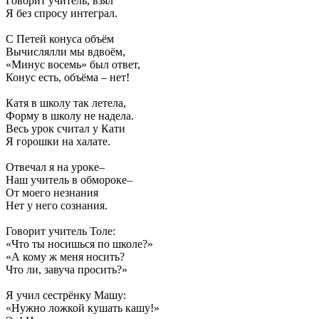
Говорит учитель, взял
Я без спросу интеграл.
С Петей конуса объём
Вычислялли мы вдвоём,
«Минус восемь» был ответ,
Конус есть, объёма – нет!
Катя в школу так летела,
Форму в школу не надела.
Весь урок считал у Кати
Я горошки на халате.
Отвечал я на уроке–
Наш учитель в обмороке–
От моего незнания
Нет у него сознания.
Говорит учитель Толе:
«Что ты носишься по школе?»
«А кому ж меня носить?
Что ли, завуча просить?»
Я учил сестрёнку Машу:
«Нужно ложкой кушать кашу!»