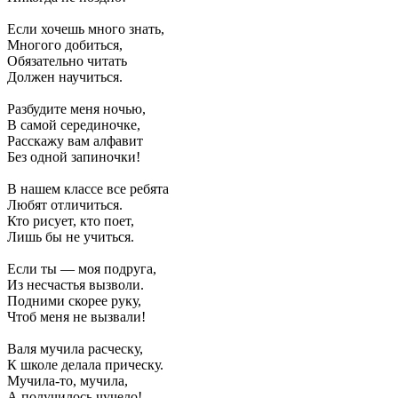
Если хочешь много знать,
Многого добиться,
Обязательно читать
Должен научиться.
Разбудите меня ночью,
В самой серединочке,
Расскажу вам алфавит
Без одной запиночки!
В нашем классе все ребята
Любят отличиться.
Кто рисует, кто поет,
Лишь бы не учиться.
Если ты — моя подруга,
Из несчастья вызволи.
Подними скорее руку,
Чтоб меня не вызвали!
Валя мучила расческу,
К школе делала прическу.
Мучила-то, мучила,
А получилось чучело!