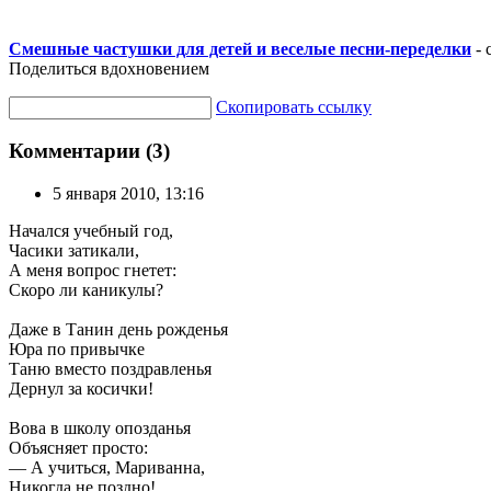
Смешные частушки для детей и веселые песни-переделки
- 
Поделиться вдохновением
Скопировать ссылку
Комментарии (3)
5 января 2010, 13:16
Начался учебный год,
Часики затикали,
А меня вопрос гнетет:
Скоро ли каникулы?
Даже в Танин день рожденья
Юра по привычке
Таню вместо поздравленья
Дернул за косички!
Вова в школу опозданья
Объясняет просто:
— А учиться, Мариванна,
Никогда не поздно!