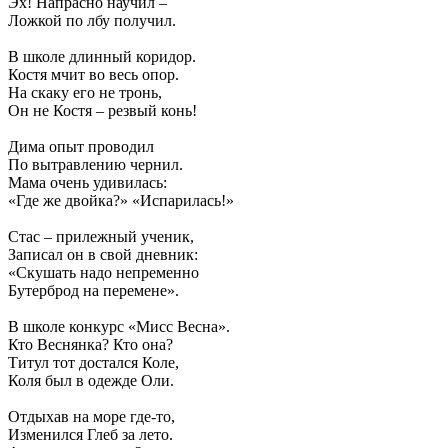
Эх! Напрасно научил –
Ложкой по лбу получил.
В школе длинный коридор.
Костя мчит во весь опор.
На скаку его не тронь,
Он не Костя – резвый конь!
Дима опыт проводил
По вытравлению чернил.
Мама очень удивилась:
«Где же двойка?» «Испарилась!»
Стас – прилежный ученик,
Записал он в свой дневник:
«Скушать надо непременно
Бутерброд на перемене».
В школе конкурс «Мисс Весна».
Кто Веснянка? Кто она?
Титул тот достался Коле,
Коля был в одежде Оли.
Отдыхав на море где-то,
Изменился Глеб за лето.