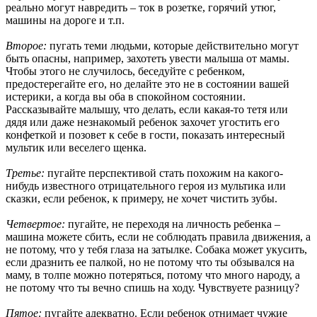
реально могут навредить – ток в розетке, горячий утюг,
машины на дороге и т.п.
Второе:
пугать теми людьми, которые действительно могут
быть опасны, например, захотеть увести малыша от мамы.
Чтобы этого не случилось, беседуйте с ребенком,
предостерегайте его, но делайте это не в состоянии вашей
истерики, а когда вы оба в спокойном состоянии.
Рассказывайте малышу, что делать, если какая-то тетя или
дядя или даже незнакомый ребенок захочет угостить его
конфеткой и позовет к себе в гости, показать интересный
мультик или веселего щенка.
Третье:
пугайте перспективой стать похожим на какого-
нибудь известного отрицательного героя из мультика или
сказки, если ребенок, к примеру, не хочет чистить зубы.
Четвертое:
пугайте, не переходя на личность ребенка –
машина можете сбить, если не соблюдать правила движения, а
не потому, что у тебя глаза на затылке. Собака может укусить,
если дразнить ее палкой, но не потому что ты обзывался на
маму, в толпе можно потеряться, потому что много народу, а
не потому что ты вечно спишь на ходу. Чувствуете разницу?
Пятое:
пугайте адекватно. Если ребенок отнимает чужие