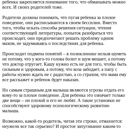
ребенка закрепляется понимание того, что обманывать можно
всех. И своих родителей тоже.
Родители должны понимать, что пугая ребенка за плохое
поведение, они расписываются в своем бессилии. Вместо
того, чтобы искать способы решения ситуации, чтения
соответствующей литературы, попыток разобраться что
происходит, они предпочитают решать проблему одним
махом, не задумываясь о последствиях для ребенка.
Происходит подмена понятий – в поликлинике нельзя шуметь
не потому, что у кого-то голова болит и шум мешает, а потому
что доктор отругает. Кашу нужно есть не для того, чтобы быть
сильным и здоровым, а потому, что коза забодает, а папу с
работы нужно ждать не с радостью, а со страхом, что мама ему
все расскажет и ребенок будет наказан.
Но самым страшным для малыша являются угрозы отдать его
кому-то за плохое поведение. Для ребенка это означает только
две вещи – он плохой и его не любят. А такие установки не
способствуют здоровому психологическому развитию
малыша.
Возможно, какой-то родитель, читая эти строки, отмахнется:
неужели все так серьезно? И простое запугивание каким-то