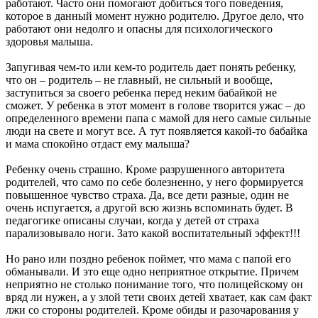
работают. Часто они помогают добиться того поведения,
которое в данный момент нужно родителю. Другое дело, что
работают они недолго и опасны для психологического
здоровья малыша.
Запугивая чем-то или кем-то родитель дает понять ребенку,
что он – родитель – не главный, не сильный и вообще,
заступиться за своего ребенка перед неким бабайкой не
сможет. У ребенка в этот момент в голове творится ужас – до
определенного времени папа с мамой для него самые сильные
люди на свете и могут все. А тут появляется какой-то бабайка
и мама спокойно отдаст ему малыша?
Ребенку очень страшно. Кроме разрушенного авторитета
родителей, что само по себе болезненно, у него формируется
повышенное чувство страха. Да, все дети разные, один не
очень испугается, а другой всю жизнь вспоминать будет. В
педагогике описаны случаи, когда у детей от страха
парализовывало ноги. Зато какой воспитательный эффект!!!
Но рано или поздно ребенок поймет, что мама с папой его
обманывали. И это еще одно неприятное открытие. Причем
неприятно не столько понимание того, что полицейскому он
вряд ли нужен, а у злой тети своих детей хватает, как сам факт
лжи со стороны родителей. Кроме обиды и разочарования у