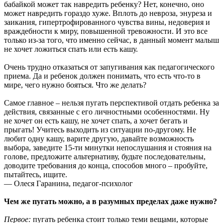
бабайкой может так навредить ребенку? Нет, конечно, оно
может навредить гораздо хуже. Вплоть до невроза, энуреза и
заикания, гипертрофированного чувства вины, недоверия и
враждебности к миру, повышенной тревожности. И это все
только из-за того, что именно сейчас, в данный момент малыш
не хочет ложиться спать или есть кашу.
Очень трудно отказаться от запугивания как педагогического
приема. Да и ребенок должен понимать, что есть что-то в
мире, чего нужно бояться. Что же делать?
Самое главное – нельзя пугать перспективой отдать ребенка за
действия, связанные с его личностными особенностями. Ну
не хочет он есть кашу, не хочет спать, а хочет бегать и
прыгать! Учитесь выходить из ситуации по-другому. Не
любит одну кашу, варите другую, давайте возможность
выбора, заведите 15-ти минутки непослушания и стояния на
голове, предложите альтернативу, будьте последовательны,
доводите требования до конца, способов много – пробуйте,
пытайтесь, ищите.
— Олеся Гаранина, педагог-психолог
Чем же пугать можно, а в разумных пределах даже нужно?
Первое:
пугать ребенка стоит только теми вещами, которые