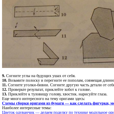
9.
Согните углы на будущих ушах от себя.
10.
Возьмите полоску и перегните ее пополам, совмещая длинны
11.
Согните уголки-бивни. Согните другую часть детали от себя
12.
Проверьте результат, приклейте хобот к голове.
13.
Приклейте к туловищу голову, хвостик. нарисуйте глаза.
Еще много интересного на тему оригами здесь:
Схемы сборки оригами из бумаги — как сделать фигурки, м
Наиболее интересные темы:
Цветок одуванчик — делаем поделку по технике модульное ор