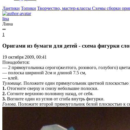
Лантики
Топики
Творчество, мастер-классы
Схемы сборки ори
lina
Лина
••
1
Оригами из бумаги для детей - схема фигурки сл
19 октября 2009, 00:41
Понадобится:
— 2 прямоугольника серого(желтого, розового, голубого) цвета
— полоска шириной 2см и длиной 7.5 см,
— клей.
Туловище.
Положите один прямоугольник цветной плоскостью к
1.
Отогните сверху и снизу небольшие полоски.
2.
Согните верхнюю половину назад, от себя.
3.
Вогните один из углов от сгиба внутрь фигурки.
Голова.
Положите второй прямоугольник белой плоскостью к се