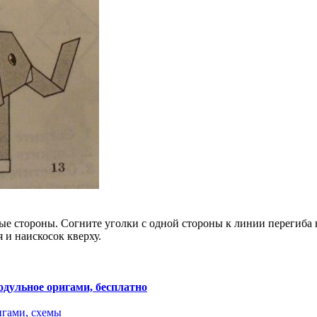
е стороны. Согните уголки с одной стороны к линии перегиба н
 и наискосок кверху.
одульное оригами, бесплатно
игами, схемы