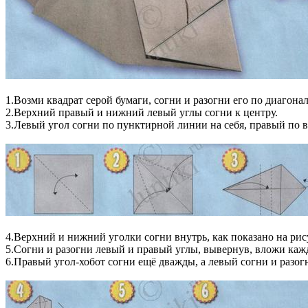
1.Возми квадрат серой бумаги, согни и разогни его по диагона
2.Верхний правый и нижний левый углы согни к центру.
3.Левый угол согни по пунктирной линии на себя, правый по в
4.Верхний и нижний уголки согни внутрь, как показано на ри
5.Согни и разогни левый и правый углы, вывернув, вложи каж
6.Правый угол-хобот согни ещё дважды, а левый согни и разог