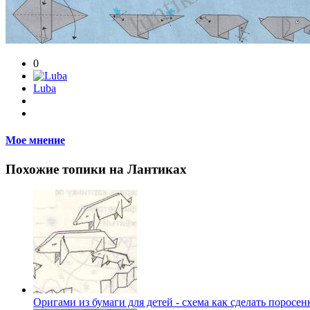
0
Luba
Мое мнение
Похожие топики на Лантиках
Оригами из бумаги для детей - схема как сделать поросен