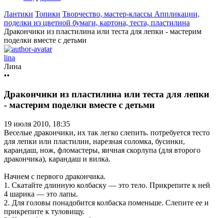
Лантики
Топики
Творчество, мастер-классы
Аппликации,
поделки из цветной бумаги, картона, теста, пластилина
Дракончики из пластилина или теста для лепки - мастерим
поделки вместе с детьми
lina
Лина
••
Дракончики из пластилина или теста для лепки
- мастерим поделки вместе с детьми
19 июля 2010, 18:35
Веселые дракончики, их так легко слепить. потребуется тесто
для лепки или пластилин, нарезная соломка, бусинки,
карандаш, нож, фломастеры, яичная скорлупа (для второго
дракончика), карандаш и вилка.
Начнем с первого дракончика.
1. Скатайте длинную колбаску — это тело. Прикрепите к ней
4 шарика — это лапы.
2. Для головы понадобится колбаска поменьше. Слепите ее и
прикрепите к туловищу.