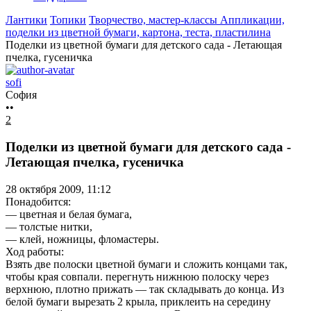
Лантики
Топики
Творчество, мастер-классы
Аппликации,
поделки из цветной бумаги, картона, теста, пластилина
Поделки из цветной бумаги для детского сада - Летающая
пчелка, гусеничка
sofi
София
••
2
Поделки из цветной бумаги для детского сада -
Летающая пчелка, гусеничка
28 октября 2009, 11:12
Понадобится:
— цветная и белая бумага,
— толстые нитки,
— клей, ножницы, фломастеры.
Ход работы:
Взять две полоски цветной бумаги и сложить концами так,
чтобы края совпали. перегнуть нижнюю полоску через
верхнюю, плотно прижать — так складывать до конца. Из
белой бумаги вырезать 2 крыла, приклеить на середину