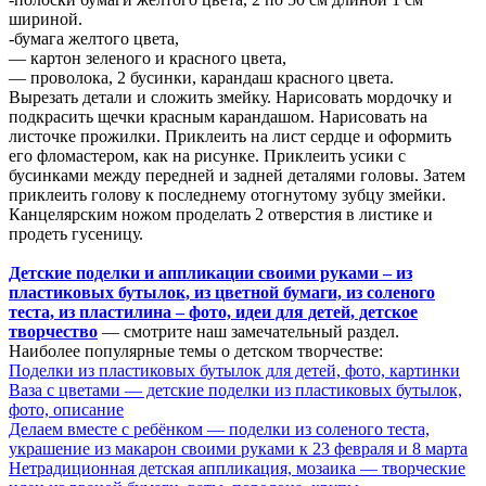
шириной.
-бумага желтого цвета,
— картон зеленого и красного цвета,
— проволока, 2 бусинки, карандаш красного цвета.
Вырезать детали и сложить змейку. Нарисовать мордочку и
подкрасить щечки красным карандашом. Нарисовать на
листочке прожилки. Приклеить на лист сердце и оформить
его фломастером, как на рисунке. Приклеить усики с
бусинками между передней и задней деталями головы. Затем
приклеить голову к последнему отогнутому зубцу змейки.
Канцелярским ножом проделать 2 отверстия в листике и
продеть гусеницу.
Детские поделки и аппликации своими руками – из
пластиковых бутылок, из цветной бумаги, из соленого
теста, из пластилина – фото, идеи для детей, детское
творчество
— смотрите наш замечательный раздел.
Наиболее популярные темы о детском творчестве:
Поделки из пластиковых бутылок для детей, фото, картинки
Ваза с цветами — детские поделки из пластиковых бутылок,
фото, описание
Делаем вместе с ребёнком — поделки из соленого теста,
украшение из макарон своими руками к 23 февраля и 8 марта
Нетрадиционная детская аппликация, мозаика — творческие