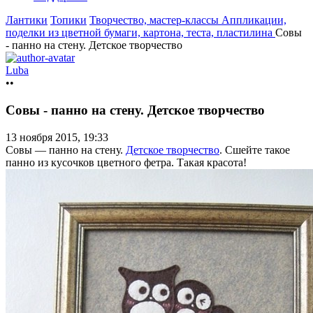
Лантики
Топики
Творчество, мастер-классы
Аппликации,
поделки из цветной бумаги, картона, теста, пластилина
Совы
- панно на стену. Детское творчество
Luba
••
Совы - панно на стену. Детское творчество
13 ноября 2015, 19:33
Совы — панно на стену.
Детское творчество
. Сшейте такое
панно из кусочков цветного фетра. Такая красота!