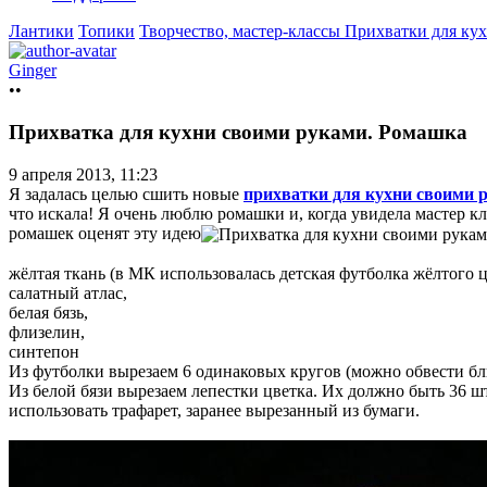
Лантики
Топики
Творчество, мастер-классы
Прихватки для ку
Ginger
••
Прихватка для кухни своими руками. Ромашка
9 апреля 2013, 11:23
Я задалась целью сшить новые
прихватки для кухни своими 
что искала! Я очень люблю ромашки и, когда увидела мастер к
ромашек оценят эту идею
жёлтая ткань (в МК использовалась детская футболка жёлтого ц
салатный атлас,
белая бязь,
флизелин,
синтепон
Из футболки вырезаем 6 одинаковых кругов (можно обвести блю
Из белой бязи вырезаем лепестки цветка. Их должно быть 36 шт
использовать трафарет, заранее вырезанный из бумаги.