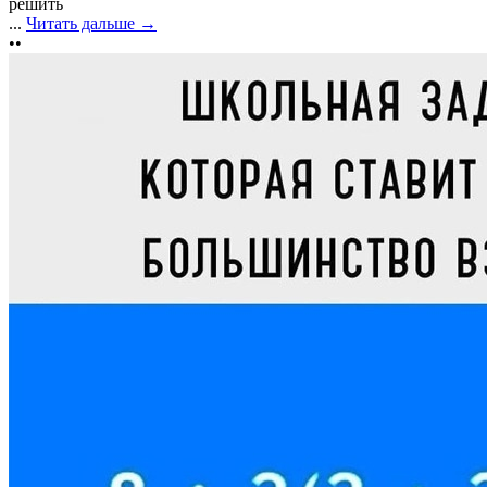
решить
...
Читать дальше →
••