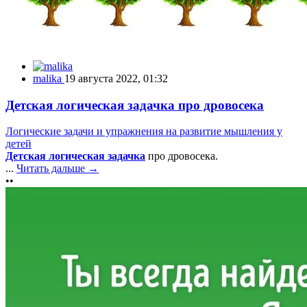
malika
19 августа 2022, 01:32
Детская логическая задачка про дровосека
Логические задачи и упражнения на развитие мышления у
детей
Детская логическая задачка
про дровосека.
...
Читать дальше →
••