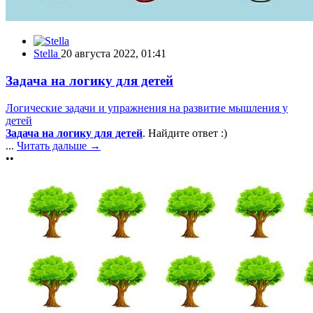
Stella
20 августа 2022, 01:41
Задача на логику для детей
Логические задачи и упражнения на развитие мышления у
детей
Задача на логику для детей
. Найдите ответ :)
...
Читать дальше →
••