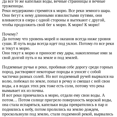
Да все те же капельки воды, вечные странницы и вечные
труженицы.
Реки неудержимо стремятся к морю. Все реки земного шара.
Они бегут к нему длинными извилистыми путями, они
вливаются в озера с одной стороны и вытекают с другой,
чтобы продолжить свой бег к морю. К морю! К морю!
Почему?
Да потому что уровень морей и океанов всегда ниже уровня
суши. И путь воды всегда идет под уклон. Потому-то все реки
и текут к морю.
Они текут к морю и приносят ему дары, накопленные ими за
свой долгий путь и на земле и под землей.
Подземные ручьи и реки, пробивая себе дорогу среди горных
пород, растворяют некоторые породы и уносят с собой
частички разных солей. Но вот подземный ручей вырвался на
волю, побежал по земле, попал в речку и смешал с ней свои
воды, а в водах этих рек тоже есть соли, потому что река
вымывает их из почвы.
И вот реки примчались к морю, отдали ему свои воды. А
потом… Потом солнце пригрело поверхность морской воды,
она стала испаряться, капельки воды превратились в пар и
поднялись к небу, потом пролились на землю дождем,
проскользнули под землю, стали подземной рекой, вырвались