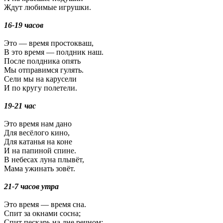
Ждут любимые игрушки.
16-19 часов
Это — время простокваш,
В это время — полдник наш.
После полдника опять
Мы отправимся гулять.
Сели мы на карусели
И по кругу полетели.
19-21 час
Это время нам дано
Для весёлого кино,
Для катанья на коне
И на папиной спине.
В небесах луна плывёт,
Мама ужинать зовёт.
21-7 часов утра
Это время — время сна.
Спит за окнами сосна;
Спит пескарь на дне речном;