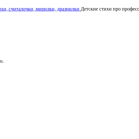
ихи, считалочки, мирилки, дразнилки
Детские стихи про профес
о.