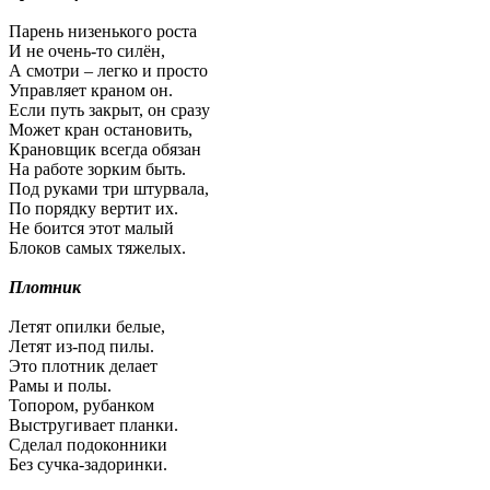
Парень низенького роста
И не очень-то силён,
А смотри – легко и просто
Управляет краном он.
Если путь закрыт, он сразу
Может кран остановить,
Крановщик всегда обязан
На работе зорким быть.
Под руками три штурвала,
По порядку вертит их.
Не боится этот малый
Блоков самых тяжелых.
Плотник
Летят опилки белые,
Летят из-под пилы.
Это плотник делает
Рамы и полы.
Топором, рубанком
Выстругивает планки.
Сделал подоконники
Без сучка-задоринки.