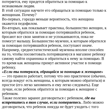
потеряется, ему придется обратиться за помощью к
незнакомым людям.
В этой ситуации научите его обращаться за помощью только к
женщинам. Почему?
Во-первых, гораздо меньше вероятность, что женщина
окажется педофилом.
Во-вторых, как показывает практика, большинство женщин, к
которым обратился за помощью потерявшийся ребенок,
бросают все свои занятия и не успокаиваются, пока не
помогут малышу. Большинство мужчин, к которым обратился
за помощью потерявшийся ребенок, поступают иначе.
Например, среднестатистический мужчина вполне способен
на то, чтобы посоветовать потерявшемуся в магазине ребенку
самому найти охранника и обратиться к нему за помощью. В
то время как женщины примут активное участие в помощи
ребенку.
«Если ты потерялся, обращайся за помощью к женщине»
— это правило работает, потому что оно практичное (обычно,
всегда вокруг есть женщины, к которым можно обратиться) и
простое (его легко запомнить и ему легко следовать). Еще
лучше, если ребенок обратится за помощью к женщине с
ребенком.
Также полезно заранее договориться с ребенком,
где вы
встретитесь в том случае, если потеряетесь
. Либо можно
договориться, что ребенок никуда не будет уходить с того