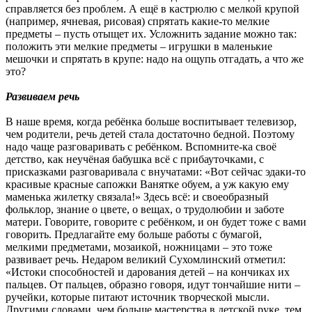
справляется без проблем. А ещё в кастрюлю с мелкой крупой
(например, ячневая, рисовая) спрятать какие-то мелкие
предметы – пусть отыщет их. Усложнить задание можно так:
положить эти мелкие предметы – игрушки в маленькие
мешочки и спрятать в крупе: надо на ощупь отгадать, а что же
это?
Развиваем речь
В наше время, когда ребёнка больше воспитывает телевизор,
чем родители, речь детей стала достаточно бедной. Поэтому
надо чаще разговаривать с ребёнком. Вспомните-ка своё
детство, как неучёная бабушка всё с прибауточками, с
присказками разговаривала с внучатами: «Вот сейчас эдаки-то
красивые красные сапожки Ванятке обуем, а уж какую ему
маменька жилетку связала!» Здесь всё: и своеобразный
фольклор, знание о цвете, о вещах, о трудолюбии и заботе
матери. Говорите, говорите с ребёнком, и он будет тоже с вами
говорить. Предлагайте ему больше работы с бумагой,
мелкими предметами, мозаикой, ножницами – это тоже
развивает речь. Недаром великий Сухомлинский отметил:
«Истоки способностей и дарования детей – на кончиках их
пальцев. От пальцев, образно говоря, идут тончайшие нити –
ручейки, которые питают источник творческой мысли.
Другими словами, чем больше мастерства в детской руке, тем