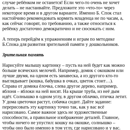
случае ребёнком не останется! Если чего-то очень не хочет
делать – не настаивайте. Предложите это «что-то» через
некоторое время и в другом варианте. Именно Б. Спок стал
настойчиво рекомендовать кормить младенца не по часам, а,
как сейчас говорят, по требованию, а также относиться к
ребёнку достаточно демократично и не сюсюкать с ним.
А теперь перейдём к упражнениям и играм по методике
Б.Спока для развития зрительной памяти у дошкольников.
Зрительная память
Нарисуйте малышу картинку – пусть на ней будет как можно
больше всяческих мелочей. Например, домик с окошком или
лучше двумя, на одном есть занавеска, а из другого кто-то
выглядывает (кошка, бабушка в очках, цветок стоит…).
Справа от домика ёлочка, слева другое дерево, например,
яблоня – яблоки на ней висят. На крыше труба, из неё дым
идёт. Солнышко в одном углу, в другом облачко, птичка летит.
У дома цветочки растут, собачка сидит. Дайте задание:
перерисовать эту картинку точно так, как у вас всё
нарисовано. Самое важное здесь не художественные
способности, а правильное изображение деталей. Главное,
чтобы ничего не упустил: кошку на окошке, солнышко –
чтобы оно было именно в том углу, где нарисовано и у вас.