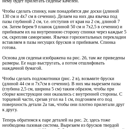
нему будет прилегать сиденье качелей.
Чтобы сделать спинку, нам понадобятся две доски (длиной
130 см и 4х7 см в сечении). Делаем на них два язычка под
пазы глубиной 2 см, т.е. отступив от края на 2 см, длиной 7
см. Затем берем 9 планок (длиной 50 см и 7х2,5 в сечении) и
прибиваем их на внутреннюю сторону спинки через каждые 5
см, скрепляя саморезами. Язычки горизонтальных перекладин
вставляем в пазы несущих брусков и прибиваем. Спинка
готова.
Основа для сиденья изображена на рис. 2б, там же приведены
размеры. Ее надо выстругать, а потом отшлифовать
наждачной бумагой.
Чтобы сделать подлокотники (рис. 2 в), возьмите бруски
(длиной 44 см и 7х7см в сечении). В них мы вырезаем пазы
(глубина 2,5 см, ширина 5 см) таким образом, чтобы при
сборке конструкции они оказались с внутренней стороны. С
торцевой части, срезав угол на 1 см, подгоняем его под
поверхность детали 2а так, чтобы они плотно прилегали друг
к другу.
Теперь обратимся к паре деталей на рис. 2г, здесь тоже
необходима пазовая система. Вырезаем из брусков твердой