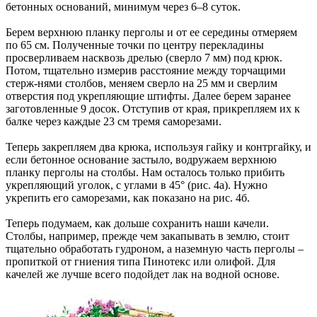
бетонных оснований, минимум через 6–8 суток.
Берем верхнюю планку перголы и от ее середины отмеряем
по 65 см. Полученные точки по центру перекладины
просверливаем насквозь дрелью (сверло 7 мм) под крюк.
Потом, тщательно измерив расстояние между торчащими
стерж-нями столбов, меняем сверло на 25 мм и сверлим
отверстия под укрепляющие штифты. Далее берем заранее
заготовленные 9 досок. Отступив от края, прикрепляем их к
балке через каждые 23 см тремя саморезами.
Теперь закрепляем два крюка, используя гайку и контргайку, и
если бетонное основание застыло, водружаем верхнюю
планку перголы на столбы. Нам осталось только прибить
укрепляющий уголок, с углами в 45° (рис. 4а). Нужно
укрепить его саморезами, как показано на рис. 4б.
Теперь подумаем, как дольше сохранить наши качели.
Столбы, например, прежде чем закапывать в землю, стоит
тщательно обработать гудроном, а наземную часть перголы –
пропиткой от гниения типа Пинотекс или олифой. Для
качелей же лучше всего подойдет лак на водной основе.