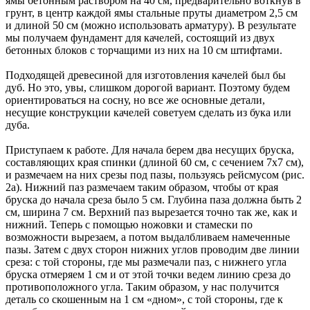
ямы бетонным раствором на 40 см, предварительно воткнув в
грунт, в центр каждой ямы стальные пруты диаметром 2,5 см
и длиной 50 см (можно использовать арматуру). В результате
мы получаем фундамент для качелей, состоящий из двух
бетонных блоков с торчащими из них на 10 см штифтами.
Подходящей древесиной для изготовления качелей был бы
дуб. Но это, увы, слишком дорогой вариант. Поэтому будем
ориентироваться на сосну, но все же основные детали,
несущие конструкции качелей советуем сделать из бука или
дуба.
Приступаем к работе. Для начала берем два несущих бруска,
составляющих края спинки (длиной 60 см, с сечением 7х7 см),
и размечаем на них срезы под пазы, пользуясь рейсмусом (рис.
2а). Нижний паз размечаем таким образом, чтобы от края
бруска до начала среза было 5 см. Глубина паза должна быть 2
см, ширина 7 см. Верхний паз вырезается точно так же, как и
нижний. Теперь с помощью ножовки и стамески по
возможности вырезаем, а потом выдалбливаем намеченные
пазы. Затем с двух сторон нижних углов проводим две линии
среза: с той стороны, где мы размечали паз, с нижнего угла
бруска отмеряем 1 см и от этой точки ведем линию среза до
противоположного угла. Таким образом, у нас получится
деталь со скошенным на 1 см «дном», с той стороны, где к