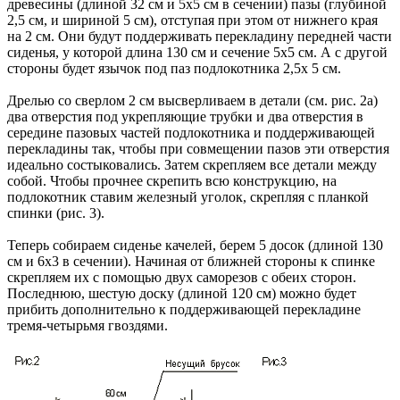
древесины (длиной 32 см и 5х5 см в сечении) пазы (глубиной
2,5 см, и шириной 5 см), отступая при этом от нижнего края
на 2 см. Они будут поддерживать перекладину передней части
сиденья, у которой длина 130 см и сечение 5х5 см. А с другой
стороны будет язычок под паз подлокотника 2,5х 5 см.
Дрелью со сверлом 2 см высверливаем в детали (см. рис. 2а)
два отверстия под укрепляющие трубки и два отверстия в
середине пазовых частей подлокотника и поддерживающей
перекладины так, чтобы при совмещении пазов эти отверстия
идеально состыковались. Затем скрепляем все детали между
собой. Чтобы прочнее скрепить всю конструкцию, на
подлокотник ставим железный уголок, скрепляя с планкой
спинки (рис. 3).
Теперь собираем сиденье качелей, берем 5 досок (длиной 130
см и 6х3 в сечении). Начиная от ближней стороны к спинке
скрепляем их с помощью двух саморезов с обеих сторон.
Последнюю, шестую доску (длиной 120 см) можно будет
прибить дополнительно к поддерживающей перекладине
тремя-четырьмя гвоздями.