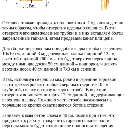
Осталось только приладить подлокотники. Подгоняем детали
таким образом, чтобы отверстия идеально сошлись. В эти
отверстия вгоняем железные трубки и в них вставляем болты,
закрепленные гайками, затем продеваем канат или цепь.
Для сборки перголы нам понадобятся: два столба с сечением
10х10 см, длиной 3 м; деревянная планка шириной 12 см,
высотой и длиной 260 см – это будет верхняя перекладина,
между ними две доски 50 см длиной – подпорки, и девять
верхних досок 40 см длиной и 7х3 см в сечении.
Итак, используя сверло 25 мм, ровно в середине торцевой
части трехметровых столбов сверлим отверстие 10 см
глубиной, сверху и снизу каждого столба. В верхние
отверстия вставляем штифты 17 см длиной, поддерживающие
верхнюю планку. Нижнюю часть столба насаживаем на
торчащие из крепко схватившегося бетона стержни.
Заливаем в ямы бетон слоем в 40 см, помня при этом, что
продолжить работу и закрепить горизонтальные части
перголы можно будет только после полного затвердения