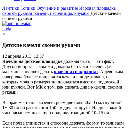
Лантики
Топики
Обучение и развитие
Игровая площадка
своими руками: качели, песочницы, клумбы
Детские качели
своими руками
linda
••
Детские качели своими руками
12 апреля 2013, 13:37
Качели на детской площадке
должны быть — это факт.
Другой вопрос — какими должны быть эти качели. Для
мальчишек лучше сделать
качели из покрышки
. А девочкам
наверняка больше понравятся качели в виде дивана, на
которых можно размеренно покачаться вместе с подружкой
или куклой. Вот МК о том, как сделать диван-качели своими
руками.
Выбрав место для качелей, роем две ямы 50х50 см, глубиной
1м 30 см на расстоянии 150 см друг от друга. На дне каждой
ямы насыпаем песчаную подушку толщиной 10–15 см.
Если почва глинистая и способна держать форму, то заливаем