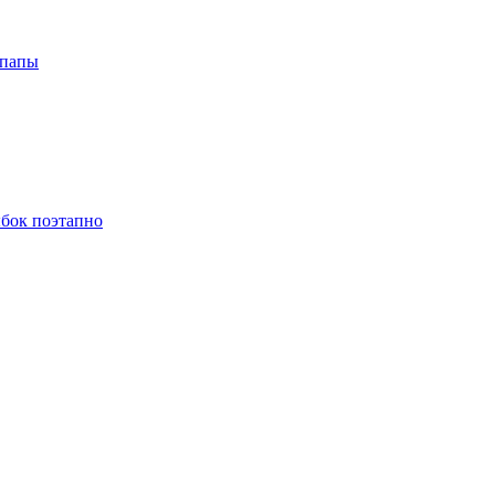
 папы
ыбок поэтапно