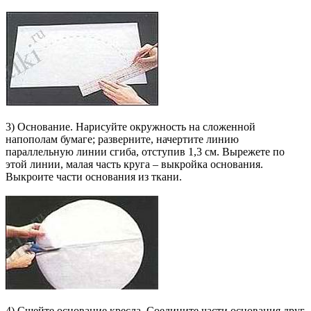
3) Основание. Нарисуйте окружность на сложенной
напополам бумаге; разверните, начертите линию
параллельную линии сгиба, отступив 1,3 см. Вырежете по
этой линии, малая часть круга – выкройка основания.
Выкроите части основания из ткани.
4) Сшейте основание кресла. Соедините части основания друг