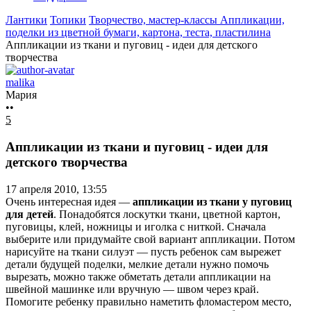
Лантики
Топики
Творчество, мастер-классы
Аппликации,
поделки из цветной бумаги, картона, теста, пластилина
Аппликации из ткани и пуговиц - идеи для детского
творчества
malika
Мария
••
5
Аппликации из ткани и пуговиц - идеи для
детского творчества
17 апреля 2010, 13:55
Очень интересная идея —
аппликации из ткани у пуговиц
для детей
. Понадобятся лоскутки ткани, цветной картон,
пуговицы, клей, ножницы и иголка с ниткой. Сначала
выберите или придумайте свой вариант аппликации. Потом
нарисуйте на ткани силуэт — пусть ребенок сам вырежет
детали будущей поделки, мелкие детали нужно помочь
вырезать, можно также обметать детали аппликации на
швейной машинке или вручную — швом через край.
Помогите ребенку правильно наметить фломастером место,